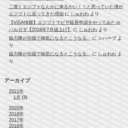
二度とエジプトなんかに来るかい！！と思っていた僕が
エジプトに戻ってきた理由
に
しゅわわ
より
【VISA情報】エジプトでビザ延長申請をやってみた in
ハルガダ【2018年7月値上げ】
に
しゅわわ
より
協力隊が任国で病気になるとこうなる。
に
シハーブ
よ
り
協力隊が任国で病気になるとこうなる。
に
しゅわわ
よ
り
アーカイブ
2021年
1月
(3)
2020年
2018年
2017年
2016年